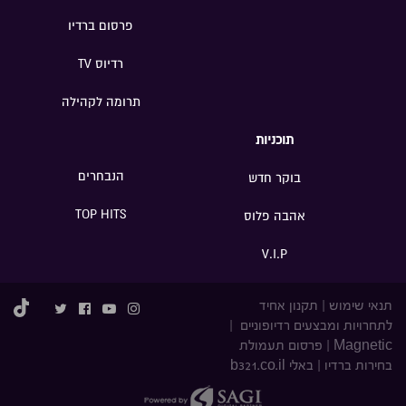
פרסום ברדיו
רדיוס TV
תרומה לקהילה
תוכניות
הנבחרים
בוקר חדש
TOP HITS
אהבה פלוס
V.I.P
תנאי שימוש
|
תקנון אחיד
לתחרויות ומבצעים רדיופוניים
|
Magnetic
|
פרסום תעמולת
בחירות ברדיו
|
באלי b321.co.il