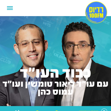
כבוד העו"ד
עם עו"ד ליאור טומשין ועו"ד
עמוס כהן