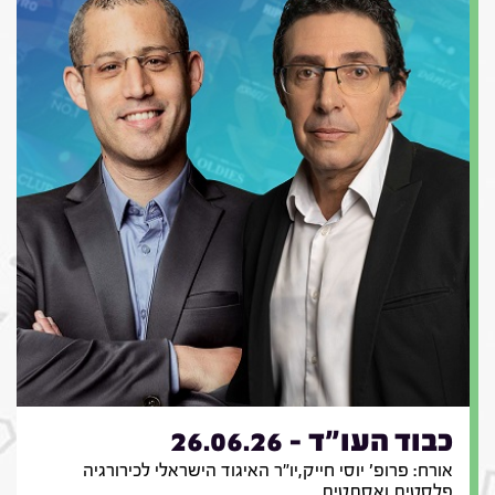
כבוד העו"ד - 26.06.26
אורח: פרופ' יוסי חייק,יו"ר האיגוד הישראלי לכירורגיה
פלסטית ואסתטית