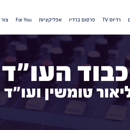
רדיוס TV
פרסום ברדיו
אפליקציות
For You
צור 
כבוד העו"ד
יאור טומשין ועו"ד 