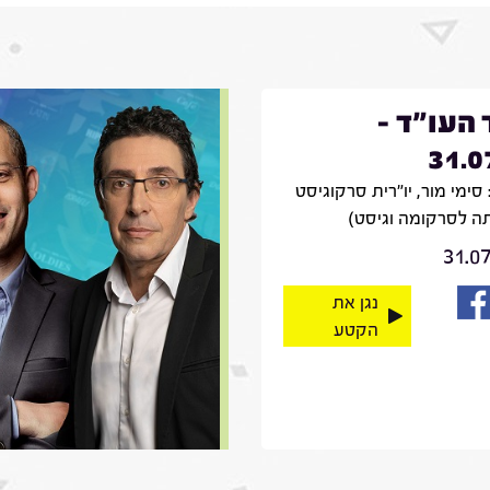
 העו"ד -
31.0
סימי מור, יו"רית סרקוגיסט
ה לסרקומה וגיסט)
31.0
נגן את
הקטע