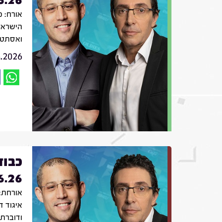
אורח: פ
הישראל
ואסתטי
6.2026
כבוד
6.26
אורחת: 
איגוד ד
ודוברת 