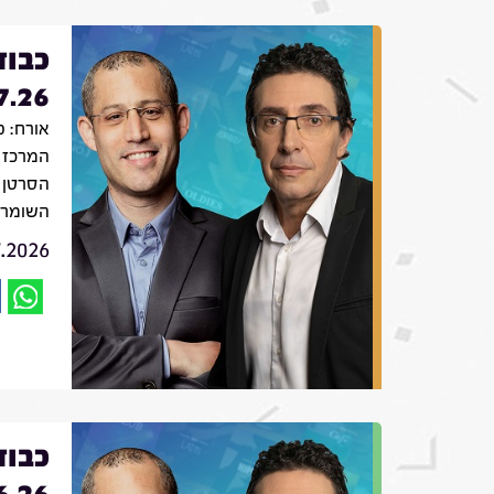
כבוד
7.26
אורח: פ
המרכז 
הסרטן 
השומר
7.2026
כבוד
6.26