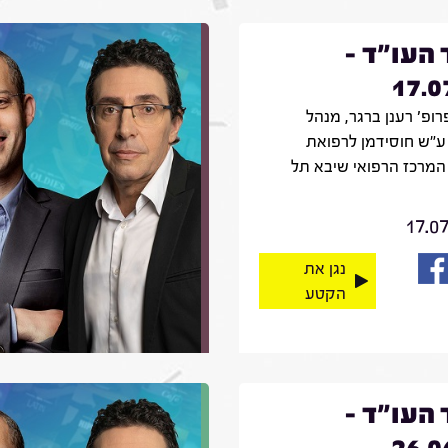
 העו"ד -
17.0
רופ' רענן ברגר, מנהל
ע"ש חוסידמן לרפואת
המרכז הרפואי שיבא תל
17.0
נגן את
הקטע
 העו"ד -
26.0