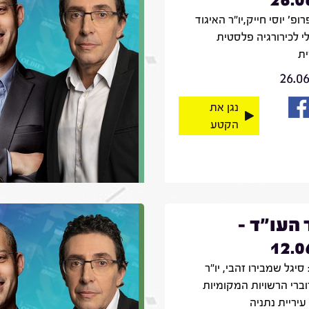
רופ' יוסי חייק,יו"ר האיגוד
י לכירורגיה פלסטית
ת
26.0
נגן את
הקטע
 העו"ד -
12.0
סיגל שמבירו זהבי, יו"ר
וברי הרשויות המקומיות
עיריית נתניה