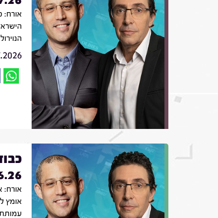
אורח: פ
הישראל
הנוירול
7.2026
כבוד
6.26
אורח: 
אומץ לב
עמותת 