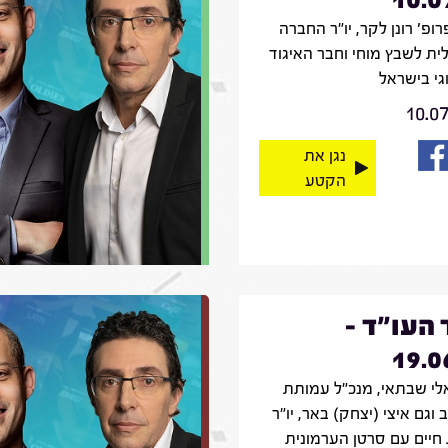
רופ' רונן לקר, יו"ר החברה
ית לשבץ מוחי וחבר האיגוד
וגי בישראל
10.0
נגן את
הקטע
 העו"ד -
19.0
אלי שבתאי, מנכ"ל עמותת
 וגם איצי (יצחק) באר, יו"ר
חיים עם סרטן הערמונית