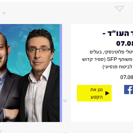
 העו"ד -
07.0
יטלי פלוטינסקי, בעלים
ומנכ"ל משותף SFP (ספיר קדוש
לביטוח פנסיוני)
07.0
נגן את
הקטע