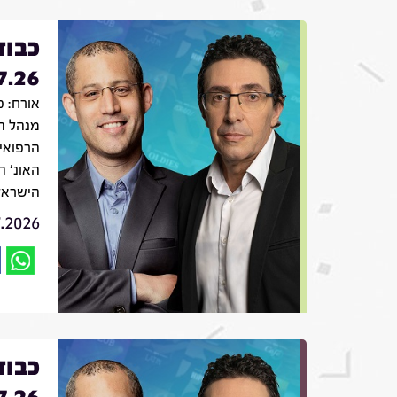
כבוד
7.26
מנהל ה
הרפואי
האונ' ה
הישראלי
7.2026
כבוד
7.26