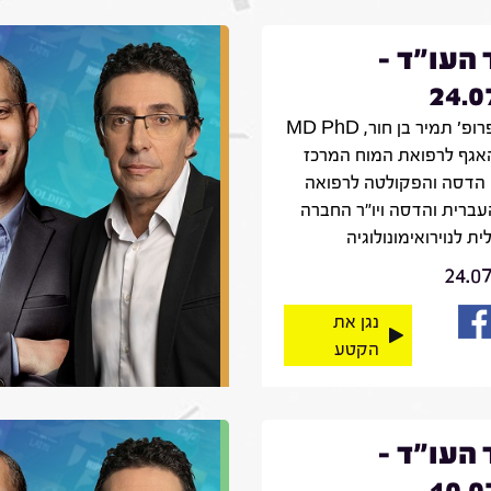
 העו"ד -
24.0
אורח: פרופ' תמיר בן חור, MD PhD
אגף לרפואת המוח המרכז
 הדסה והפקולטה לרפואה
עברית והדסה ויו"ר החברה
ת לנוירואימונולוגיה
24.0
נגן את
הקטע
 העו"ד -
10.0