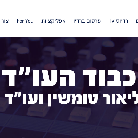
רדיוס TV
פרסום ברדיו
אפליקציות
For You
צור 
כבוד העו"ד
יאור טומשין ועו"ד 