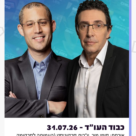
כבוד העו"ד - 31.07.26
אורחת: סימי מור, יו"רית סרקוגיסט (העמותה לסרקומה