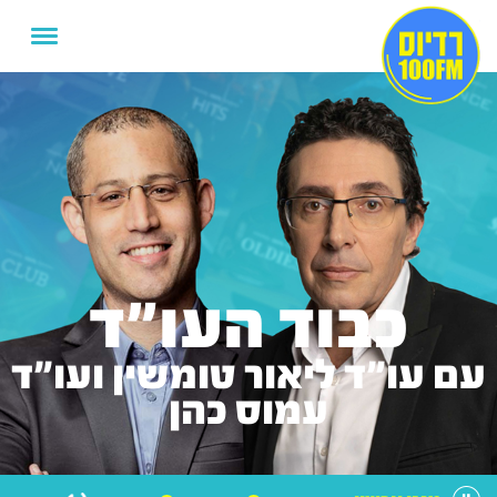
כבוד העו"ד
עם עו"ד ליאור טומשין ועו"ד
עמוס כהן