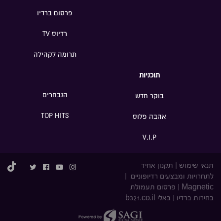
פרסום ברדיו
רדיוס TV
תרומה לקהילה
תוכניות
הנבחרים
בוקר חדש
TOP HITS
אהבה פלוס
V.I.P
תנאי שימוש
|
תקנון אחיד
לתחרויות ומבצעים רדיופוניים
|
Magnetic
|
פרסום תעמולת
בחירות ברדיו
|
באלי b321.co.il