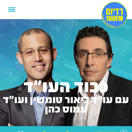
כבוד העו"ד
עם עו"ד ליאור טומשין ועו"ד
עמוס כהן