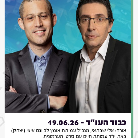
כבוד העו"ד - 19.06.26
אורח: אלי שבתאי, מנכ"ל עמותת אומץ לב וגם איצי (יצחק)
באר, יו"ר עמותת חיים עם סרטן הערמונית