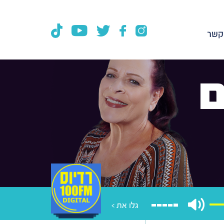
קשר
ם
גלו את >