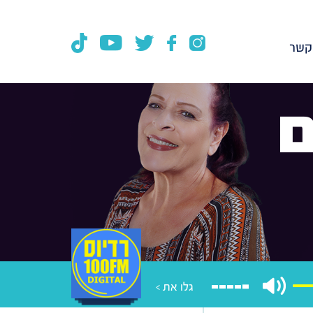
קשר
ם
גלו את >