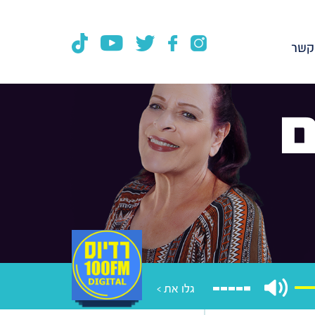
קשר
ם
גלו את >