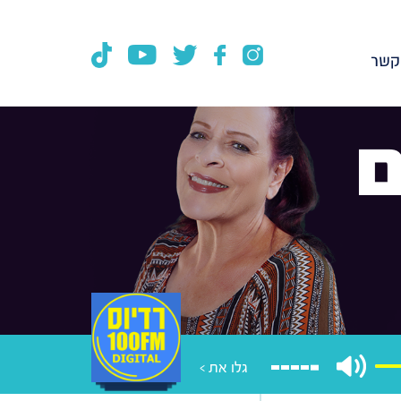
קשר
ם
גלו את >