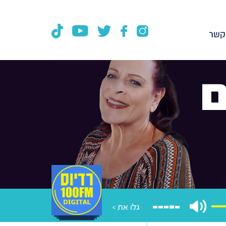
קשר
ם
גלו את >