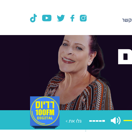
קשר
ם
גלו את >