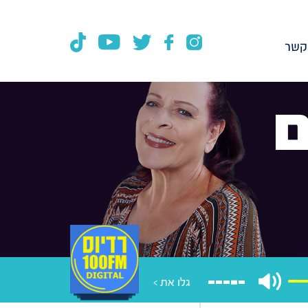
קשר
ם
גלו את >